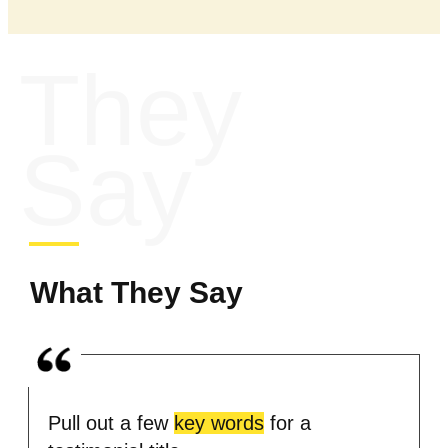
They
Say
What They Say
Pull out a few
key words
for a